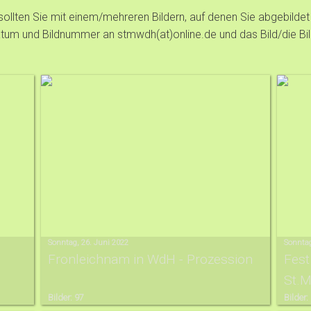
, sollten Sie mit einem/mehreren Bildern, auf denen Sie abgebilde
datum und Bildnummer an stmwdh(at)online.de und das Bild/die Bil
Sonntag, 26. Juni 2022
Sonntag
Fronleichnam in WdH - Prozession
Fest
St.M
Bilder: 97
Bilder: