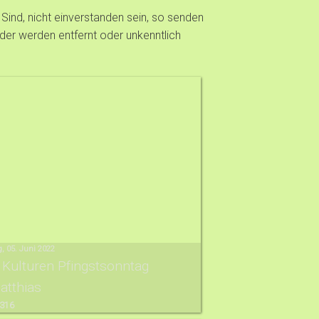
t Sind, nicht einverstanden sein, so senden
der werden entfernt oder unkenntlich
, 05. Juni 2022
 Kulturen Pfingstsonntag
atthias
 316