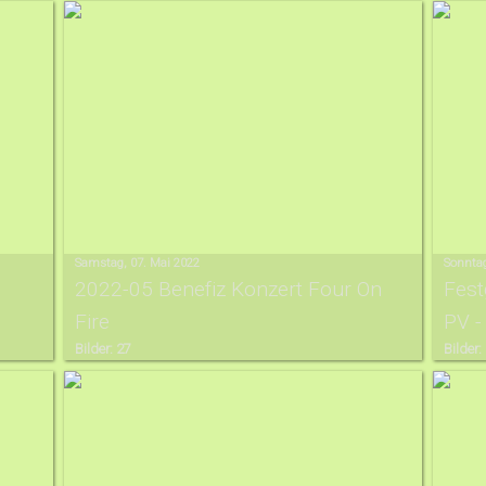
Samstag, 07. Mai 2022
Sonntag
2022-05 Benefiz Konzert Four On
Fest
Fire
PV -
Bilder: 27
Bilder: