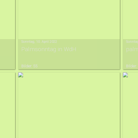
Sonntag, 10. April 2022
Sonntag
Palmsonntag in WdH
pal
Bilder: 55
Bilder: