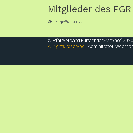
Mitglieder des PGR
Zugriffe: 14152
© Pfarrverband Fürstenried-Maxhof 2020
All rights reserved
| Adminitrator: webmas