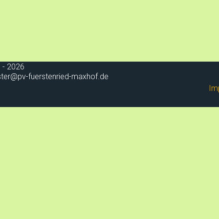
 - 2026
ter
@
pv-
fuerstenried-maxhof.de
Im