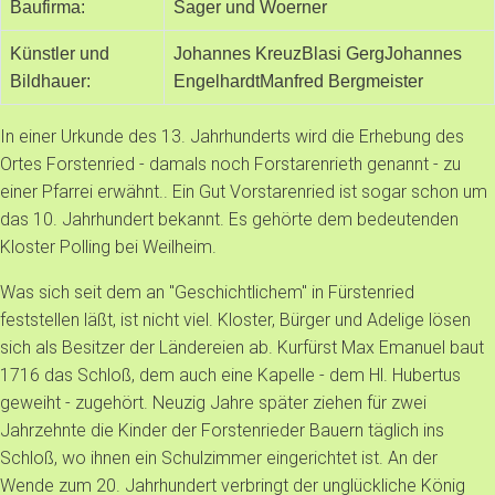
Baufirma:
Sager und Woerner
Künstler und
Johannes Kreuz
Blasi Gerg
Johannes
Bildhauer:
Engelhardt
Manfred Bergmeister
In einer Urkunde des 13. Jahrhunderts wird die Erhebung des
Ortes Forstenried - damals noch Forstarenrieth genannt - zu
einer Pfarrei erwähnt.. Ein Gut Vorstarenried ist sogar schon um
das 10. Jahrhundert bekannt. Es gehörte dem bedeutenden
Kloster Polling bei Weilheim.
Was sich seit dem an "Geschichtlichem" in Fürstenried
feststellen läßt, ist nicht viel. Kloster, Bürger und Adelige lösen
sich als Besitzer der Ländereien ab. Kurfürst Max Emanuel baut
1716 das Schloß, dem auch eine Kapelle - dem Hl. Hubertus
geweiht - zugehört. Neuzig Jahre später ziehen für zwei
Jahrzehnte die Kinder der Forstenrieder Bauern täglich ins
Schloß, wo ihnen ein Schulzimmer eingerichtet ist. An der
Wende zum 20. Jahrhundert verbringt der unglückliche König